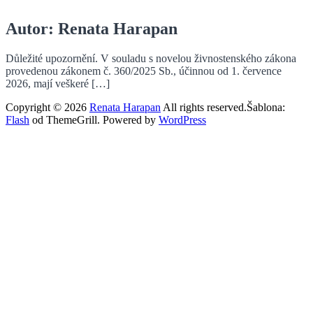
Přeskočit
Autor:
Renata Harapan
Renata
Osobní
na
Harapan
výklad
obsah
Důležité upozornění. V souladu s novelou živnostenského zákona
karet
provedenou zákonem č. 360/2025 Sb., účinnou od 1. července
2026, mají veškeré […]
Copyright © 2026
Renata Harapan
All rights reserved.Šablona:
Flash
od ThemeGrill. Powered by
WordPress